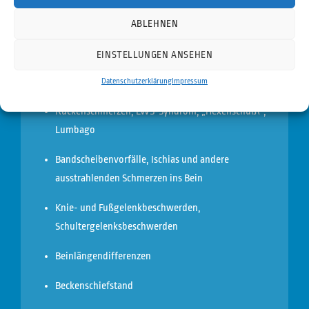
Nackenschmerzen, Muskelverspannungen, „Steifer
ABLEHNEN
Hals\“, Schleudertraumen
EINSTELLUNGEN ANSEHEN
Schmerzen und Bewegungseinschränkungen der
Schulter
Datenschutzerklärung
Impressum
Rückenschmerzen, LWS-Syndrom, „Hexenschuß\“,
Lumbago
Bandscheibenvorfälle, Ischias und andere
ausstrahlenden Schmerzen ins Bein
Knie- und Fußgelenkbeschwerden,
Schultergelenksbeschwerden
Beinlängendifferenzen
Beckenschiefstand