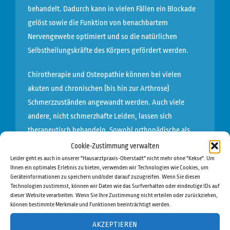
behandelt. Dadurch kann in vielen Fällen ein Blockade
gelöst sowie die Funktion von benachbartem
Nervengewebe optimiert und so die natürlichen
Selbstheilungskräfte des Körpers gefördert werden.
Chirotherapie und Osteopathie können bei vielen
akuten und chronischen (bis hin zur Arthrose)
Schmerzzuständen angewandt werden. Auch viele
andere, nicht schmerzhafte Leiden, lassen sich
therapeutisch behandeln. Sowohl orthopädische als
auch neurologische Leiden können durch rechtzeitige
Cookie-Zustimmung verwalten
Korrektur verhindert – chirurgische Eingriffe dadurch
Leider geht es auch in unserer "Hausarztpraxis-Oberstadt" nicht mehr ohne "Kekse". Um
Ihnen ein optimales Erlebnis zu bieten, verwenden wir Technologien wie Cookies, um
oftmals vermieden werden.
Geräteinformationen zu speichern und/oder darauf zuzugreifen. Wenn Sie diesen
Technologien zustimmst, können wir Daten wie das Surfverhalten oder eindeutige IDs auf
Hauptanwendungsgebiete
dieser Website verarbeiten. Wenn Sie Ihre Zustimmung nicht erteilen oder zurückziehen,
können bestimmte Merkmale und Funktionen beeinträchtigt werden.
Kopfschmerzen, Schwindel, Tinnitus
AKZEPTIEREN